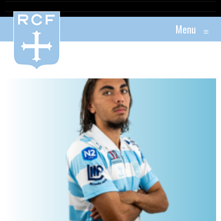
Menu
≡