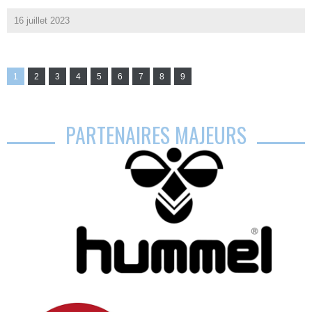
16 juillet 2023
1
2
3
4
5
6
7
8
9
PARTENAIRES MAJEURS