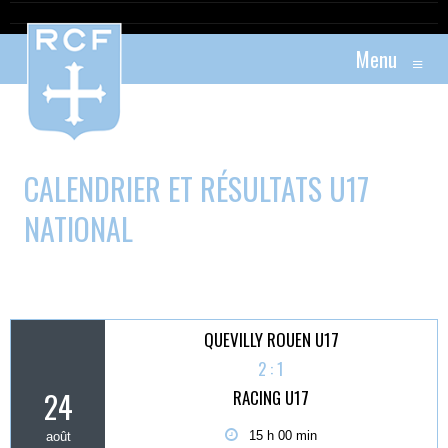
Menu
≡
CALENDRIER ET RÉSULTATS U17
NATIONAL
QUEVILLY ROUEN U17
2 : 1
24
RACING U17
15 h 00 min
août