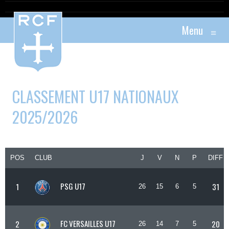
Menu
≡
CLASSEMENT U17 NATIONAUX
2025/2026
POS
CLUB
J
V
N
P
DIFF
PSG U17
1
31
26
15
6
5
FC VERSAILLES U17
2
20
26
14
7
5