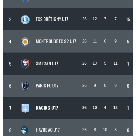
FCS BRÉTIGNY U17
3
15
26
12
7
7
MONTROUGE FC 92 U17
4
5
26
11
6
9
SM CAEN U17
5
1
26
10
5
11
PARIS FC U17
6
0
26
9
8
9
RACING U17
7
1
26
10
4
12
HAVRE AC U17
8
0
26
8
10
8