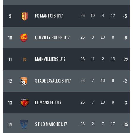
FC MANTOIS U17
9
-5
26
10
4
12
QUEVILLY ROUEN U17
10
-6
26
8
10
8
MAINVILLIERS U17
11
-22
26
11
2
13
STADE LAVALLOIS U17
12
-2
26
7
10
9
LE MANS FC U17
13
-3
26
7
10
9
ST LO MANCHE U17
14
-35
26
2
7
17