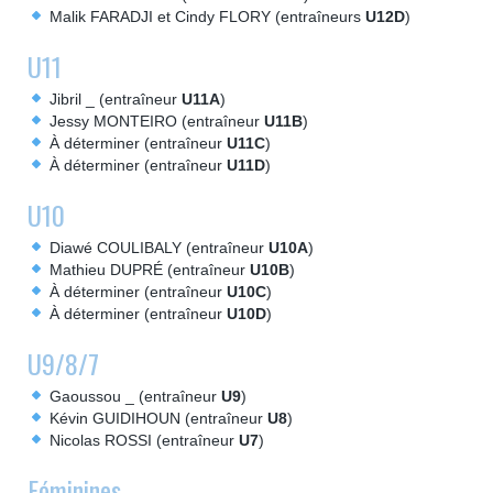
Malik FARADJI et Cindy FLORY (entraîneurs
U12D
)
U11
Jibril _ (entraîneur
U11A
)
Jessy MONTEIRO (entraîneur
U11B
)
À déterminer (entraîneur
U11C
)
À déterminer (entraîneur
U11D
)
U10
Diawé COULIBALY (entraîneur
U10A
)
Mathieu DUPRÉ (entraîneur
U10B
)
À déterminer (entraîneur
U10C
)
À déterminer (entraîneur
U10D
)
U9/8/7
Gaoussou _ (entraîneur
U9
)
Kévin GUIDIHOUN (entraîneur
U8
)
Nicolas ROSSI (entraîneur
U7
)
Féminines