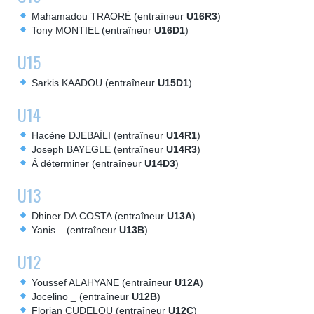
Mahamadou TRAORÉ (entraîneur
U16R3
)
Tony MONTIEL (entraîneur
U16D1
)
U15
Sarkis KAADOU (entraîneur
U15D1
)
U14
Hacène DJEBAÏLI (entraîneur
U14R1
)
Joseph BAYEGLE (entraîneur
U14R3
)
À déterminer (entraîneur
U14D3
)
U13
Dhiner DA COSTA (entraîneur
U13A
)
Yanis _ (entraîneur
U13B
)
U12
Youssef ALAHYANE (entraîneur
U12A
)
Jocelino _ (entraîneur
U12B
)
Florian CUDELOU (entraîneur
U12C
)