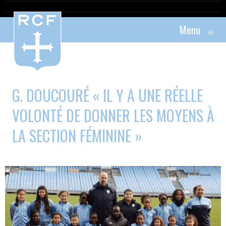
Menu
≡
G. DOUCOURÉ « IL Y A UNE RÉELLE
VOLONTÉ DE DONNER LES MOYENS À
LA SECTION FÉMININE »