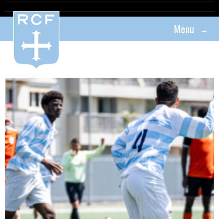
Menu
≡