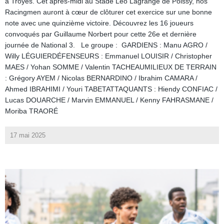
à Troyes. Cet après-midi au Stade Léo Lagrange de Poissy, nos
Racingmen auront à cœur de clôturer cet exercice sur une bonne
note avec une quinzième victoire. Découvrez les 16 joueurs
convoqués par Guillaume Norbert pour cette 26e et dernière
journée de National 3. Le groupe : GARDIENS : Manu AGRO /
Willy LÉGUIERDÉFENSEURS : Emmanuel LOUISIR / Christopher
MAES / Yohan SOMME / Valentin TACHEAUMILIEUX DE TERRAIN
: Grégory AYEM / Nicolas BERNARDINO / Ibrahim CAMARA /
Ahmed IBRAHIMI / Youri TABETATTAQUANTS : Hiendy CONFIAC /
Lucas DOUARCHE / Marvin EMMANUEL / Kenny FAHRASMANE /
Moriba TRAORÉ
17 mai 2025