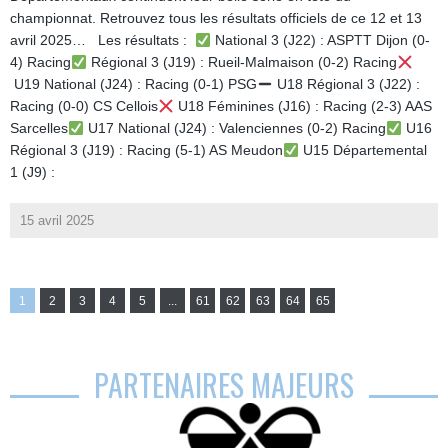
championnat. Retrouvez tous les résultats officiels de ce 12 et 13
avril 2025… Les résultats :
National 3 (J22) : ASPTT Dijon (0-
4) Racing
Régional 3 (J19) : Rueil-Malmaison (0-2) Racing
U19 National (J24) : Racing (0-1) PSG
U18 Régional 3 (J22) :
Racing (0-0) CS Cellois
U18 Féminines (J16) : Racing (2-3) AAS
Sarcelles
U17 National (J24) : Valenciennes (0-2) Racing
U16
Régional 3 (J19) : Racing (5-1) AS Meudon
U15 Départemental
1 (J9) :
15 avril 2025
1
2
3
4
5
...
61
62
63
64
65
PARTENAIRES MAJEURS