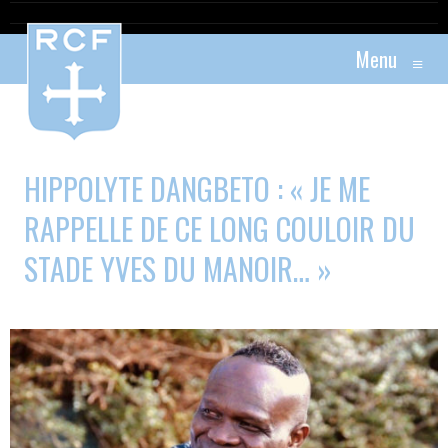
Menu
≡
HIPPOLYTE DANGBETO : « JE ME
RAPPELLE DE CE LONG COULOIR DU
STADE YVES DU MANOIR… »