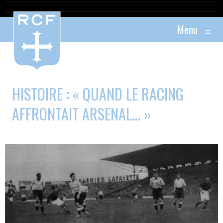
Menu
≡
HISTOIRE : « QUAND LE RACING
AFFRONTAIT ARSENAL… »