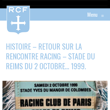
Menu
≡
HISTOIRE – RETOUR SUR LA
RENCONTRE RACING – STADE DU
REIMS DU 2 OCTOBRE… 1999.