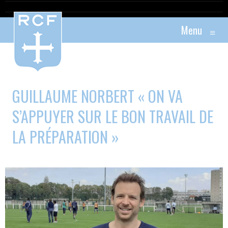
Menu
≡
GUILLAUME NORBERT « ON VA
S’APPUYER SUR LE BON TRAVAIL DE
LA PRÉPARATION »