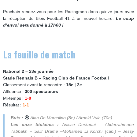
Prochain rendez-vous pour les Racingmen dans quinze jours avec
la réception du Blois Football 41 à un nouvel horaire.
Le coup
d’envoi sera donné à 17h00 !
La feuille de match
National 2 – 23e journée
Stade Rennais B – Racing Club de France Football
Classement avant la rencontre :
15e
|
2e
Affluence :
300 spectateurs
Mi-temps :
1-0
Résultat :
1-1
Buts :
Alan Do Marcolino (8e) / Arnold Vula (70e)
Les onze titulaires :
Anisse Derkaoui – Abderrahmane
Tabbakh – Salif Dramé
–
Mohamed El Korchi
(cap.)
– Jessy