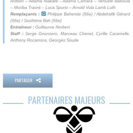
Rotsen – Adama Niakaté – Adama Camara – Venuste Baboula
– Moriba Traoré – Luca Spurio – Arnold Vula Lamb Luth
Remplaçants :
Philippe Bahenda (56e) / Abdelrafik Gérard
(56e) / Sosthène Bah (56e)
Entraîneur :
Guillaume Norbert
Staff :
Serge Gnonsoro, Marceau Chenet, Cyrille Caramelle,
Anthony Rocamora, Georges Soude
PARTAGER
PARTENAIRES MAJEURS