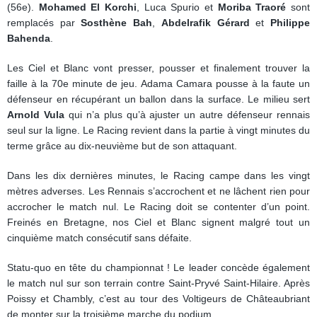
(56e).
Mohamed El Korchi
, Luca Spurio et
Moriba Traoré
sont
remplacés par
Sosthène Bah
,
Abdelrafik Gérard
et
Philippe
Bahenda
.
Les Ciel et Blanc vont presser, pousser et finalement trouver la
faille à la 70e minute de jeu. Adama Camara pousse à la faute un
défenseur en récupérant un ballon dans la surface. Le milieu sert
Arnold Vula
qui n’a plus qu’à ajuster un autre défenseur rennais
seul sur la ligne. Le Racing revient dans la partie à vingt minutes du
terme grâce au dix-neuvième but de son attaquant.
Dans les dix dernières minutes, le Racing campe dans les vingt
mètres adverses. Les Rennais s’accrochent et ne lâchent rien pour
accrocher le match nul. Le Racing doit se contenter d’un point.
Freinés en Bretagne, nos Ciel et Blanc signent malgré tout un
cinquième match consécutif sans défaite.
Statu-quo en tête du championnat ! Le leader concède également
le match nul sur son terrain contre Saint-Pryvé Saint-Hilaire. Après
Poissy et Chambly, c’est au tour des Voltigeurs de Châteaubriant
de monter sur la troisième marche du podium.