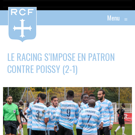
Menu
≡
LE RACING S’IMPOSE EN PATRON
CONTRE POISSY (2-1)