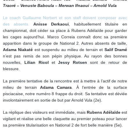
Traoré – Venuste Baboula – Merwan Ifnaoui – Arnold Vula
Le coach Guillaume Norbert et son staff doivent composer avec
des absents.
Anisse Derkaoui
, habituellement titulaire en
championnat, doit céder sa place à Rubens Adélaïde pour garder
les cages aujourd’hui. Marco Correia connaît donc sa première
apparition dans le groupe de National 2. Autres absents de taille,
Adama Niakaté
est suspendu au milieu de terrain et
Salif Dramé
n’est pas remis de son pépin physique. Au rayon des bonnes
nouvelles,
Lilian Ricol
et
Jessy Rotsen
sont de retour de
blessure.
La première tentative de la rencontre est à mettre à l’actif de notre
milieu de terrain
Adama Camara
. À l’entrée de la surface
pisciacaise, notre numéro 8 frappe du droit. Sa tentative est déviée
involontairement en sortie de but par Arnold Vula (2e).
La réplique des visiteurs est immédiate, mais
Rubens Adélaïde
est
vigilant et réalise une belle claquette au premier poteau pour lancer
sa première titularisation en National 2 de fort belle manière (5e).