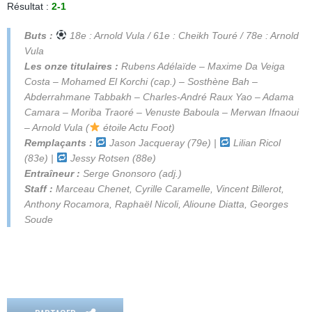
Résultat :
2-1
Buts :
18e : Arnold Vula / 61e : Cheikh Touré / 78e : Arnold
Vula
Les onze titulaires :
Rubens Adélaïde – Maxime Da Veiga
Costa
–
Mohamed El Korchi
(cap.)
– Sosthène Bah –
Abderrahmane Tabbakh – Charles-André Raux Yao – Adama
Camara – Moriba Traoré – Venuste Baboula – Merwan Ifnaoui
– Arnold Vula
(
étoile Actu Foot)
Remplaçants :
Jason Jacqueray (79e) |
Lilian Ricol
(83e) |
Jessy Rotsen (88e)
Entraîneur :
Serge Gnonsoro (adj.)
Staff :
Marceau Chenet, Cyrille Caramelle, Vincent Billerot,
Anthony Rocamora, Raphaël Nicoli, Alioune Diatta, Georges
Soude