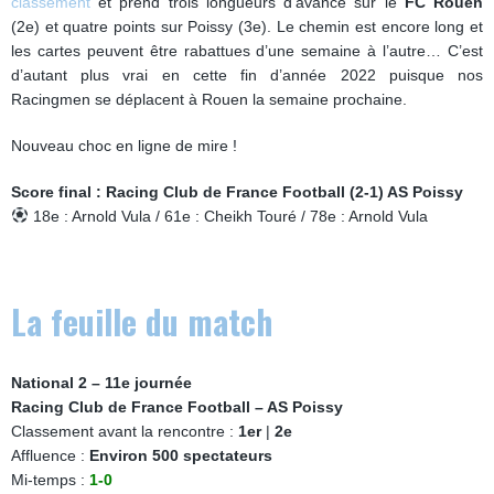
classement
et prend trois longueurs d’avance sur le
FC Rouen
(2e) et quatre points sur Poissy (3e). Le chemin est encore long et
les cartes peuvent être rabattues d’une semaine à l’autre… C’est
d’autant plus vrai en cette fin d’année 2022 puisque nos
Racingmen se déplacent à Rouen la semaine prochaine.
Nouveau choc en ligne de mire !
Score final : Racing Club de France Football (2-1) AS Poissy
18e : Arnold Vula / 61e : Cheikh Touré / 78e : Arnold Vula
La feuille du match
National 2 – 11e journée
Racing Club de France Football – AS Poissy
Classement avant la rencontre :
1er
|
2e
Affluence :
Environ 500 spectateurs
Mi-temps :
1-0