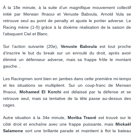
À la 18e minute, à la suite d’un magnifique mouvement collectif
initié par Merwan Ifnaoui et Venuste Baboula, Arnold Vula se
retrouve seul au point de penalty et ajuste le portier adverse. Le
Racing mène (1-0) grâce à la dixième réalisation de la saison de
l’attaquant Ciel et Blanc.
Sur l’action suivante (20e),
Venuste Baboula
est tout proche
d’inscrire le but du break sur un enroulé du droit, après avoir
éliminé un défenseur adverse, mais sa frappe frôle le montant
gauche…
Les Racingmen sont bien en jambes dans cette première mi-temps
et les situations se multiplient. Sur un coup-franc de Merwan
Ifnaoui,
Mohamed El Korchi
est délaissé par la défense et se
retrouve seul, mais sa tentative de la tête passe au-dessus des
cages.
Autre situation à la 34e minute,
Moriba Traoré
est trouvé sur le
côté droit et enchaîne avec une frappe puissante, mais
Mickaël
Salamone
sort une brillante parade et maintient à flot la bateau