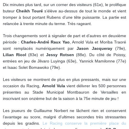
Dix minutes plus tard, sur un corner des visiteurs (61e), le prolifique
buteur
Cheikh Touré
s’élève au-dessus de tout le monde et vient
tromper à bout portant Rubens d’une tête puissante. La partie est
relancée à trente minute du terme. Très rageant.
Trois changements sont à signaler de part et d’autres en deuxième
période :
Charles-André Raux Yao
, Arnold Vula et Moriba Traoré
sont remplacés numériquement par
Jason Jacqueray
(79e),
Lilian Ricol
(83e) et
Jessy Rotsen
(88e). Du côté de Poissy,
entrées en jeu de Jilvaro Luyinga (63e), Yannick Mamilonne (77e)
et Isaac Solet Bomawoko (79e).
Les visiteurs se montrent de plus en plus pressants, mais sur une
occasion du Racing,
Arnold Vula
vient délivrer les 500 personnes
présentes au Stade Municipal Montbauron de Versailles en
inscrivant son onzième but de la saison à la 75e minute de jeu !
Les joueurs de Guillaume Norbert ne lâchent rien et conservent
l’avantage au score, malgré d’ultimes secondes très stressantes
depuis les gradins.
Le Racing conserve la première place du