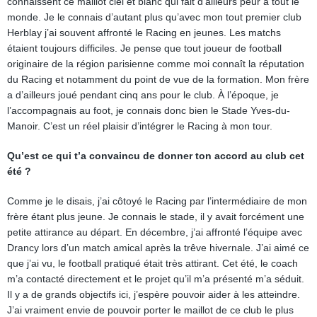
connaissent ce maillot ciel et blanc qui fait d’ailleurs peur à tout le
monde. Je le connais d’autant plus qu’avec mon tout premier club
Herblay j’ai souvent affronté le Racing en jeunes. Les matchs
étaient toujours difficiles. Je pense que tout joueur de football
originaire de la région parisienne comme moi connaît la réputation
du Racing et notamment du point de vue de la formation. Mon frère
a d’ailleurs joué pendant cinq ans pour le club. À l’époque, je
l’accompagnais au foot, je connais donc bien le Stade Yves-du-
Manoir. C’est un réel plaisir d’intégrer le Racing à mon tour.
Qu’est ce qui t’a convaincu de donner ton accord au club cet
été ?
Comme je le disais, j’ai côtoyé le Racing par l’intermédiaire de mon
frère étant plus jeune. Je connais le stade, il y avait forcément une
petite attirance au départ. En décembre, j’ai affronté l’équipe avec
Drancy lors d’un match amical après la trêve hivernale. J’ai aimé ce
que j’ai vu, le football pratiqué était très attirant. Cet été, le coach
m’a contacté directement et le projet qu’il m’a présenté m’a séduit.
Il y a de grands objectifs ici, j’espère pouvoir aider à les atteindre.
J’ai vraiment envie de pouvoir porter le maillot de ce club le plus