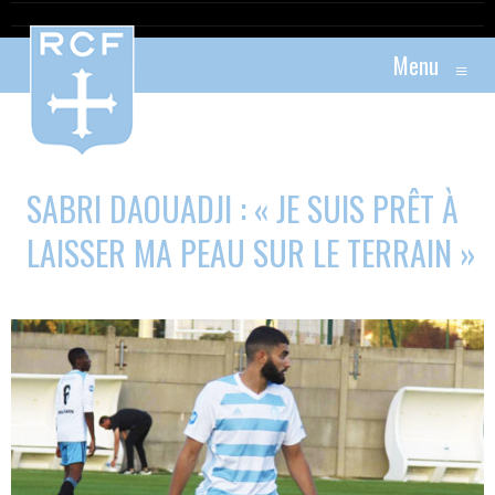
Menu
≡
SABRI DAOUADJI : « JE SUIS PRÊT À
LAISSER MA PEAU SUR LE TERRAIN »