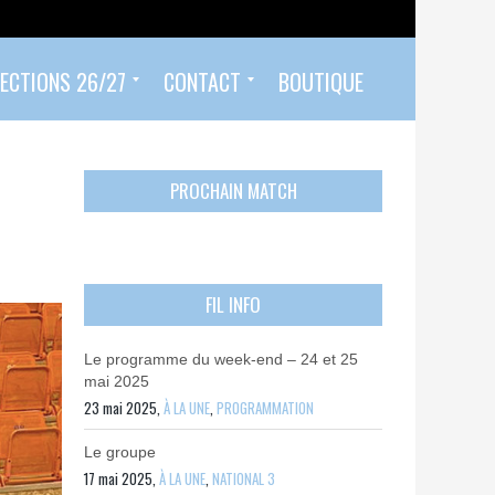
ECTIONS 26/27
CONTACT
BOUTIQUE
Prendre un rendez-vous
Envoyer mon PASS 92 ET/OU MON PASS SPORT
Contactez-nous
PROCHAIN MATCH
FIL INFO
Le programme du week-end – 24 et 25
mai 2025
23 mai 2025,
À LA UNE
,
PROGRAMMATION
Le groupe
17 mai 2025,
À LA UNE
,
NATIONAL 3