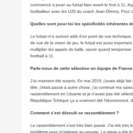
commencé à jouer au futsal bien avant le foot à 11. A
footballeur avec les U20 du coach Jean-Dimmy. Pour ce
Quelles sont pour toi les spécificités inhérentes du
Le futsal m’a surtout aidé d’un point de vue technique,
de vue de la vision de jeu, le futsal est aussi importa
multiplier les appels de balle, savoir quand temporise
football à 11.
Parle-nous de cette sélection en équipe de France 
J’ai vraiment été surpris. En mai 2019, j’avais déjà fai
tête, j’étais passé à autre chose, j’ai continué ma saiso
rassemblement en Lituanie et je n’avais pas été sélecti
République Tchèque ça a vraiment été l’étonnement, d
Comment s’est déroulé ce rassemblement ?
Le rassemblement s’est très bien passé. J’ai été très b
problème pour m’intégrer au groupe. Le stage a été b