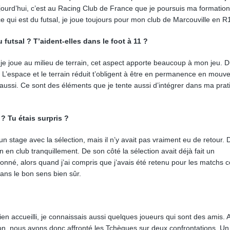
ujourd’hui, c’est au Racing Club de France que je poursuis ma formatio
 qui est du futsal, je joue toujours pour mon club de Marcouville en R
 futsal ? T’aident-elles dans le foot à 11 ?
 je joue au milieu de terrain, cet aspect apporte beaucoup à mon jeu. D
nt. L’espace et le terrain réduit t’obligent à être en permanence en mouv
r aussi. Ce sont des éléments que je tente aussi d’intégrer dans ma pra
? Tu étais surpris ?
t un stage avec la sélection, mais il n’y avait pas vraiment eu de retour
n en club tranquillement. De son côté la sélection avait déjà fait un
onné, alors quand j’ai compris que j’avais été retenu pour les matchs c
ans le bon sens bien sûr.
ien accueilli, je connaissais aussi quelques joueurs qui sont des amis.
on, nous avons donc affronté les Tchèques sur deux confrontations. Un