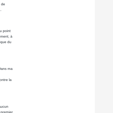
n de
1.
u point
ement, à
tique du
. Dans ma
ontre la
 Aucun
 premier