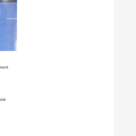
ement
assé