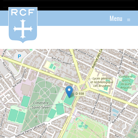
Menu
≡