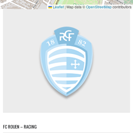
Leaflet
|
Map data ©
OpenStreetMap
contributors
FC ROUEN – RACING