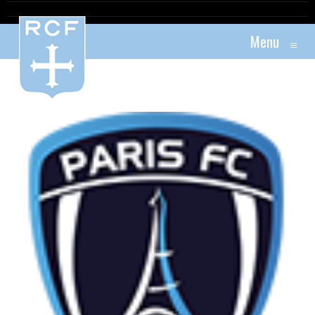
Menu
≡