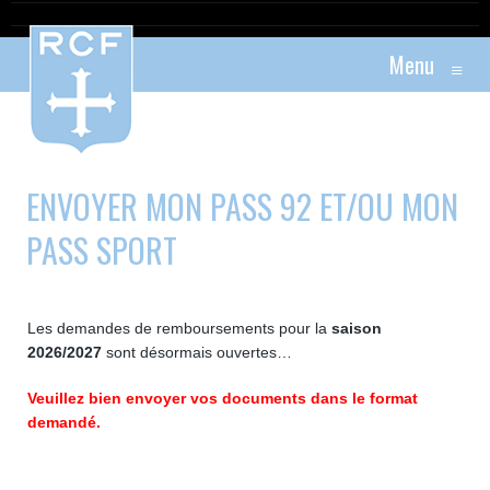
Menu
≡
ENVOYER MON PASS 92 ET/OU MON
PASS SPORT
Les demandes de remboursements pour la
saison
2026/2027
sont désormais ouvertes…
Veuillez bien envoyer vos documents dans le format
demandé.