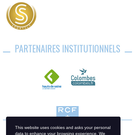
PARTENAIRES INSTITUTIONNELS
This website uses cookies and asks your personal
data to enhance your browsing experience. We