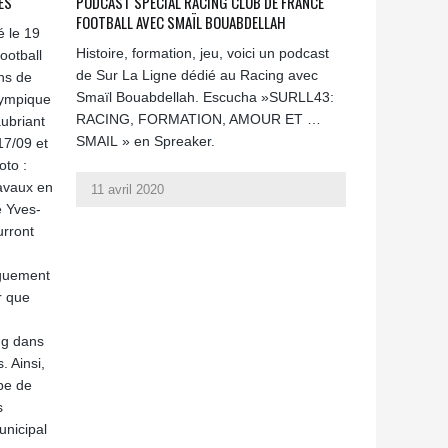
ES
PODCAST SPÉCIAL RACING CLUB DE FRANCE
FOOTBALL AVEC SMAÏL BOUABDELLAH
 le 19
Histoire, formation, jeu, voici un podcast
ootball
de Sur La Ligne dédié au Racing avec
hs de
Smaïl Bouabdellah. Escucha »SURLL43:
lympique
RACING, FORMATION, AMOUR ET …
ubriant
SMAIL » en Spreaker.
17/09 et
oto :
avaux en
11 avril 2020
e Yves-
urront
nguement
r que
ng dans
. Ainsi,
pe de
s
unicipal