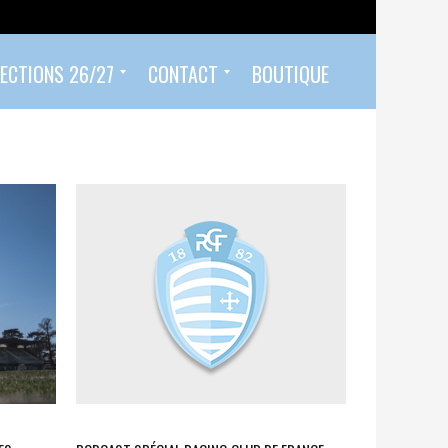
ECTIONS 26/27
CONTACT
BOUTIQUE
Prendre un rendez-vous
Envoyer mon PASS 92 ET/OU MON PASS SPORT
Contactez-nous