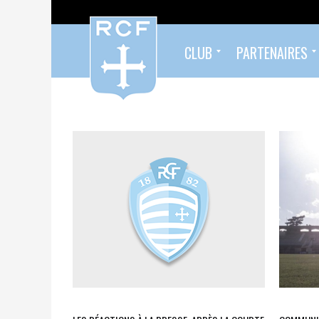
CLUB
PARTENAIRES
Formés au Racing
Sympathisants du Racing
Infos pratiques
Organigramme
Palmarès
Histoire
Devenez partenaire !
Nos partenaires