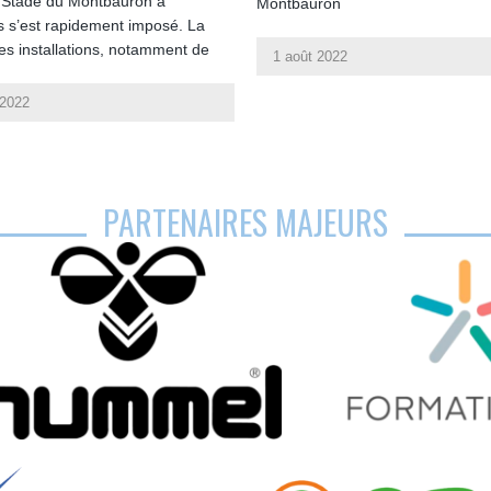
 Stade du Montbauron à
Montbauron
es s’est rapidement imposé. La
des installations, notamment de
1 août 2022
 2022
PARTENAIRES MAJEURS