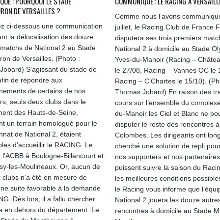
UÉ : POURQUOI LE STADE
COMMUNIQUÉ : LE RACING À VERSAILL
ON DE VERSAILLES ?
Comme nous l’avons communiqué
z ci-dessous une communication
juillet, le Racing Club de France F
nt la délocalisation des douze
disputera ses trois premiers matc
 matchs de National 2 au Stade
National 2 à domicile au Stade O
on de Versailles. (Photo :
Yves-du-Manoir (Racing – Châtea
obard) S’agissant du stade de
le 27/08, Racing – Vannes OC le 
 afin de répondre aux
Racing – C’Chartes le 15/10). (Ph
nements de certains de nos
Thomas Jobard) En raison des tr
rs, seuls deux clubs dans le
cours sur l’ensemble du complex
ent des Hauts-de-Seine,
du-Manoir les Ciel et Blanc ne po
t un terrain homologué pour le
disputer le reste des rencontres à
nat de National 2, étaient
Colombes. Les dirigeants ont lo
bles d’accueillir le RACING. Le
cherché une solution de repli pou
 l’ACBB à Boulogne-Billancourt et
nos supporters et nos partenaires
Issy-les-Moulineaux. Or, aucun de
puissent suivre la saison du Raci
 clubs n’a été en mesure de
les meilleures conditions possibles
ne suite favorable à la demande
le Racing vous informe que l’équi
G. Dès lors, il a fallu chercher
National 2 jouera les douze autre
e en dehors du département. Le
rencontres à domicile au Stade M