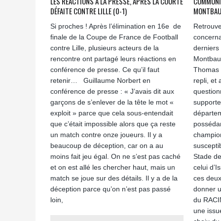
LES RÉACTIONS À LA PRESSE, APRÈS LA COURTE
COMMUNIQ
DÉFAITE CONTRE LILLE (0-1)
MONTBAUR
Si proches ! Après l’élimination en 16e de
Retrouve
finale de la Coupe de France de Football
concerna
contre Lille, plusieurs acteurs de la
derniers
rencontre ont partagé leurs réactions en
Montbaur
conférence de presse. Ce qu’il faut
Thomas J
retenir… Guillaume Norbert en
repli, et
conférence de presse : « J’avais dit aux
question
garçons de s’enlever de la tête le mot «
supporte
exploit » parce que cela sous-entendait
départem
que c’était impossible alors que ça reste
possédan
un match contre onze joueurs. Il y a
champion
beaucoup de déception, car on a au
suscepti
moins fait jeu égal. On ne s’est pas caché
Stade de
et on est allé les chercher haut, mais un
celui d’
match se joue sur des détails. Il y a de la
ces deux
déception parce qu’on n’est pas passé
donner u
loin,
du RACIN
une issu