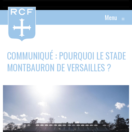
Menu
≡
COMMUNIQUÉ : POURQUOI LE STADE
MONTBAURON DE VERSAILLES ?