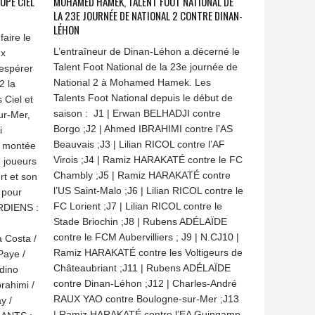
UPE CIEL
MOHAMED HAMEK, TALENT FOOT NATIONAL DE
LA 23E JOURNÉE DE NATIONAL 2 CONTRE DINAN-
LÉHON
faire le
L’entraîneur de Dinan-Léhon a décerné le
ux
Talent Foot National de la 23e journée de
 espérer
National 2 à Mohamed Hamek. Les
2 la
Talents Foot National depuis le début de
 Ciel et
saison : J1 | Erwan BELHADJI contre
ur-Mer,
Borgo ;J2 | Ahmed IBRAHIMI contre l’AS
i
Beauvais ;J3 | Lilian RICOL contre l’AF
a montée
Virois ;J4 | Ramiz HARAKATÉ contre le FC
6 joueurs
Chambly ;J5 | Ramiz HARAKATÉ contre
rt et son
l’US Saint-Malo ;J6 | Lilian RICOL contre le
i pour
FC Lorient ;J7 | Lilian RICOL contre le
ARDIENS :
Stade Briochin ;J8 | Rubens ADÉLAÏDE
contre le FCM Aubervilliers ; J9 | N.CJ10 |
 Costa /
Ramiz HARAKATÉ contre les Voltigeurs de
aye /
Châteaubriant ;J11 | Rubens ADÉLAÏDE
rdino
contre Dinan-Léhon ;J12 | Charles-André
ahimi /
RAUX YAO contre Boulogne-sur-Mer ;J13
y /
| Ramiz HARAKATÉ contre l’EA Guingamp