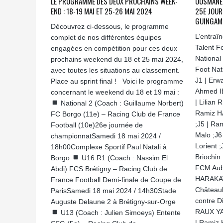
LE PROGRAMME DES DEUX PROCHAINS WEEK-
OUSMANE 
END : 18-19 MAI ET 25-26 MAI 2024
25E JOUR
GUINGAM
Découvrez ci-dessous, le programme
L’entraî
complet de nos différentes équipes
Talent F
engagées en compétition pour ces deux
National
prochains weekend du 18 et 25 mai 2024,
Foot Nat
avec toutes les situations au classement.
J1 | Erw
Place au sprint final ! Voici le programme
Ahmed IB
concernant le weekend du 18 et 19 mai :
| Lilian 
National 2 (Coach : Guillaume Norbert)
Ramiz H
FC Borgo (11e) – Racing Club de France
;J5 | Ra
Football (10e)26e journée de
Malo ;J6
championnatSamedi 18 mai 2024 /
Lorient ;
18h00Complexe Sportif Paul Natali à
Briochin
Borgo
U16 R1 (Coach : Nassim El
FCM Aube
Abdi) FCS Brétigny – Racing Club de
HARAKATÉ
France Football Demi-finale de Coupe de
Châteaub
ParisSamedi 18 mai 2024 / 14h30Stade
contre D
Auguste Delaune 2 à Brétigny-sur-Orge
RAUX YA
U13 (Coach : Julien Simoeys) Entente
| Ramiz