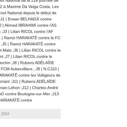
oot National de la 21e journée de
 2 à Maxime Da Veiga Costa. Les
Foot National depuis le début de
 J1 | Erwan BELHADJI contre
2 | Ahmed IBRAHIMI contre l’AS
 ;J3 | Lilian RICOL contre l’AF
J4 | Ramiz HARAKATÉ contre le FC
 ;J5 | Ramiz HARAKATÉ contre
t-Malo ;J6 | Lilian RICOL contre le
t ;J7 | Lilian RICOL contre le
iochin ;J8 | Rubens ADÉLAÏDE
 FCM Aubervilliers ; J9 | N.CJ10 |
RAKATÉ contre les Voltigeurs de
riant ;J11 | Rubens ADÉLAÏDE
inan-Léhon ;J12 | Charles-André
O contre Boulogne-sur-Mer ;J13
 HARAKATÉ contre
l 2024