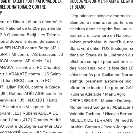
BADJI, TALENT FOOT NATIONAL DE LA
BOULOGNE-SUR-MER-RACING, LE GRO
NÉE DE NATIONAL 2 CONTRE
ET BLANC
P
L’équation est simple désormais : 
neur de Dinan-Léhon a décerné le
plein ou, à minima, remporter de
oot National de la 25e journée de
victoires dans ce sprint final pour
 2 à Ousmane Badji. Les Talents
poursuivre l’aventure en National 
ional depuis le début de saison :
saison prochaine. Aujourd’hui, nos
an BELHADJI contre Borgo ;J2 |
Blanc vont défier l’US Boulogne-s
RAHIMI contre l’AS Beauvais ;J3
dans un Stade de la Libération qu
RICOL contre l’AF Virois ;J4 |
affichera complet pour célébrer l
ARAKATÉ contre le FC Chambly
des Nordistes. Voici la liste des 1
miz HARAKATÉ contre l’US Saint-
sélectionnés par Guillaume Norbe
 | Lilian RICOL contre le FC
staff qui prennent la route ce mid
J7 | Lilian RICOL contre le Stade
affronter le leader. Le groupe G
 ;J8 | Rubens ADÉLAÏDE contre le
Rubens Adélaïde / Manu Agro
rvilliers ; J9 | N.CJ10 | Ramiz
DÉFENSEURS : Maxime Da Veiga
 contre les Voltigeurs de
Mohammed Sangaré / Ababacar P
riant ;J11 | Rubens ADÉLAÏDE
Valentin Tacheau / Nicolas Berna
inan-Léhon ;J12 | Charles-André
MILIEUX DE TERRAIN : Ahmed Ibr
O contre Boulogne-sur-Mer ;J13
Ibrahim Camara / Jason Jacquera
 HARAKATÉ contre l’EA Guingamp