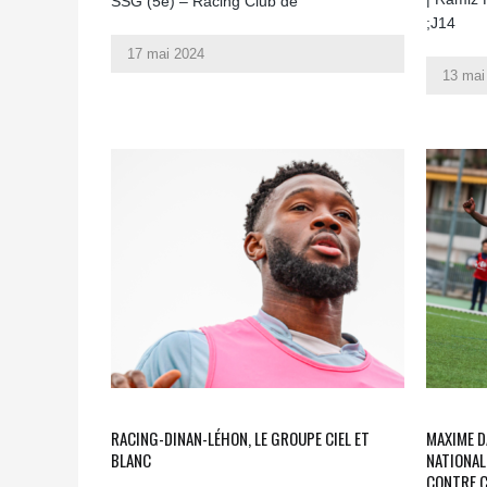
SSG (5e) – Racing Club de
;J14
17 mai 2024
13 mai
RACING-DINAN-LÉHON, LE GROUPE CIEL ET
MAXIME D
BLANC
NATIONAL
CONTRE 