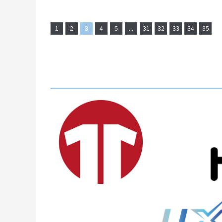
1
2
3
4
5
...
31
32
33
34
35