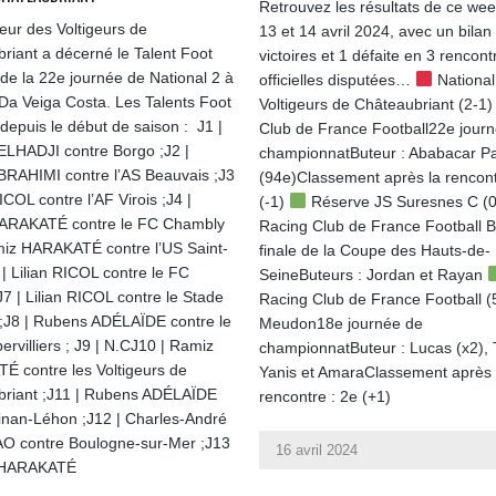
Retrouvez les résultats de ce we
neur des Voltigeurs de
13 et 14 avril 2024, avec un bilan
riant a décerné le Talent Foot
victoires et 1 défaite en 3 rencont
 de la 22e journée de National 2 à
officielles disputées…
National
a Veiga Costa. Les Talents Foot
Voltigeurs de Châteaubriant (2-1)
 depuis le début de saison : J1 |
Club de France Football22e jour
LHADJI contre Borgo ;J2 |
championnatButeur : Ababacar P
RAHIMI contre l’AS Beauvais ;J3
(94e)Classement après la rencont
RICOL contre l’AF Virois ;J4 |
(-1)
Réserve JS Suresnes C (0
ARAKATÉ contre le FC Chambly
Racing Club de France Football B
miz HARAKATÉ contre l’US Saint-
finale de la Coupe des Hauts-de-
 | Lilian RICOL contre le FC
SeineButeurs : Jordan et Rayan
J7 | Lilian RICOL contre le Stade
Racing Club de France Football (
 ;J8 | Rubens ADÉLAÏDE contre le
Meudon18e journée de
rvilliers ; J9 | N.CJ10 | Ramiz
championnatButeur : Lucas (x2), T
 contre les Voltigeurs de
Yanis et AmaraClassement après 
riant ;J11 | Rubens ADÉLAÏDE
rencontre : 2e (+1)
inan-Léhon ;J12 | Charles-André
O contre Boulogne-sur-Mer ;J13
16 avril 2024
 HARAKATÉ