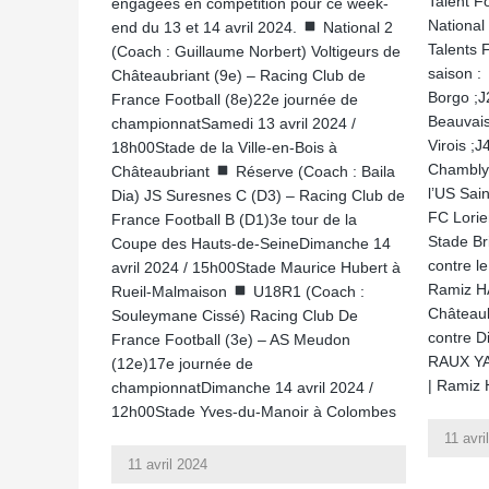
Talent F
engagées en compétition pour ce week-
National
end du 13 et 14 avril 2024.
National 2
Talents 
(Coach : Guillaume Norbert) Voltigeurs de
saison :
Châteaubriant (9e) – Racing Club de
Borgo ;J
France Football (8e)22e journée de
Beauvais
championnatSamedi 13 avril 2024 /
Virois ;
18h00Stade de la Ville-en-Bois à
Chambly
Châteaubriant
Réserve (Coach : Baila
l’US Sain
Dia) JS Suresnes C (D3) – Racing Club de
FC Lorien
France Football B (D1)3e tour de la
Stade Br
Coupe des Hauts-de-SeineDimanche 14
contre le
avril 2024 / 15h00Stade Maurice Hubert à
Ramiz HA
Rueil-Malmaison
U18R1 (Coach :
Châteaub
Souleymane Cissé) Racing Club De
contre D
France Football (3e) – AS Meudon
RAUX YA
(12e)17e journée de
| Ramiz
championnatDimanche 14 avril 2024 /
12h00Stade Yves-du-Manoir à Colombes
11 avri
11 avril 2024