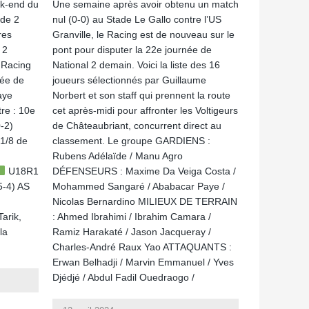
ek-end du
Une semaine après avoir obtenu un match
 de 2
nul (0-0) au Stade Le Gallo contre l’US
res
Granville, le Racing est de nouveau sur le
 2
pont pour disputer la 22e journée de
 Racing
National 2 demain. Voici la liste des 16
née de
joueurs sélectionnés par Guillaume
aye
Norbert et son staff qui prennent la route
re : 10e
cet après-midi pour affronter les Voltigeurs
-2)
de Châteaubriant, concurrent direct au
1/8 de
classement. Le groupe GARDIENS :
Rubens Adélaïde / Manu Agro
U18R1
DÉFENSEURS : Maxime Da Veiga Costa /
5-4) AS
Mohammed Sangaré / Ababacar Paye /
Nicolas Bernardino MILIEUX DE TERRAIN
arik,
: Ahmed Ibrahimi / Ibrahim Camara /
la
Ramiz Harakaté / Jason Jacqueray /
Charles-André Raux Yao ATTAQUANTS :
Erwan Belhadji / Marvin Emmanuel / Yves
Djédjé / Abdul Fadil Ouedraogo /