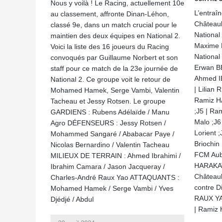
Nous y voilà ! Le Racing, actuellement 10e
L’entraî
au classement, affronte Dinan-Léhon,
Châteaub
classé 9e, dans un match crucial pour le
National
maintien des deux équipes en National 2.
Maxime D
Voici la liste des 16 joueurs du Racing
National
convoqués par Guillaume Norbert et son
Erwan BE
staff pour ce match de la 23e journée de
Ahmed IB
National 2. Ce groupe voit le retour de
| Lilian 
Mohamed Hamek, Serge Vambi, Valentin
Ramiz H
Tacheau et Jessy Rotsen. Le groupe
;J5 | Ra
GARDIENS : Rubens Adélaïde / Manu
Malo ;J6
Agro DÉFENSEURS : Jessy Rotsen /
Lorient ;
Mohammed Sangaré / Ababacar Paye /
Briochin
Nicolas Bernardino / Valentin Tacheau
FCM Aube
MILIEUX DE TERRAIN : Ahmed Ibrahimi /
HARAKATÉ
Ibrahim Camara / Jason Jacqueray /
Châteaub
Charles-André Raux Yao ATTAQUANTS :
contre D
Mohamed Hamek / Serge Vambi / Yves
RAUX YA
Djédjé / Abdul
| Ramiz