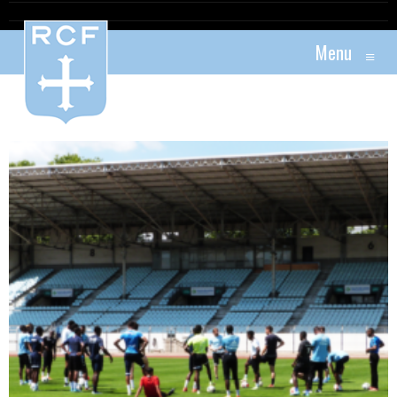
Menu
≡