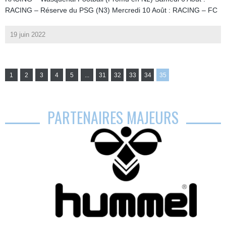
RACING – Réserve du PSG (N3) Mercredi 10 Août : RACING – FC
19 juin 2022
1
2
3
4
5
...
31
32
33
34
35
PARTENAIRES MAJEURS