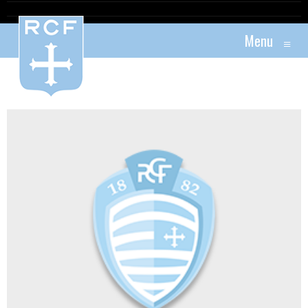
Menu
≡