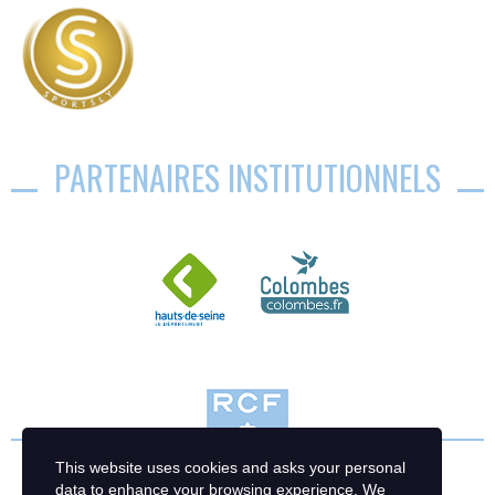
PARTENAIRES INSTITUTIONNELS
This website uses cookies and asks your personal
data to enhance your browsing experience. We