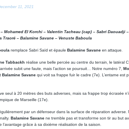
ecember 11, 2021
– Mohamed El Korchi – Valentin Tacheau (cap) – Sabri Daouadji 
a Traoré – Balamine Savane – Venuste Baboula
boula
remplace Sabri Saïd et épaule
Balamine Savane
en attaque.
ne Tabbackh
réalise une belle percée au centre du terrain, le latéral Ci
arrivée subit une faute, mais l’action se poursuit… Notre numéro 7,
Mo
nt
Balamine Savane
qui voit sa frappe fuir le cadre (7e). L’entame est p
ve seul à 20 mètres des buts adverses, mais sa frappe trop écrasée n’
Olympique de Marseille (17e).
régulièrement par un défenseur dans la surface de réparation adverse.
nalty.
Balamine Savane
ne tremble pas et transforme son tir au but a
’avantage grâce à sa dixième réalisation de la saison.