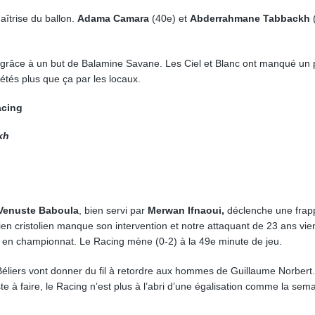
aîtrise du ballon.
Adama Camara
(40e) et
Abderrahmane Tabbackh
 grâce à un but de Balamine Savane. Les Ciel et Blanc ont manqué un
iétés plus que ça par les locaux.
acing
kh
Venuste Baboula
, bien servi par
Merwan Ifnaoui
,
déclenche une frap
n cristolien manque son intervention et notre attaquant de 23 ans vie
on en championnat. Le Racing mène (0-2) à la 49e minute de jeu.
s Béliers vont donner du fil à retordre aux hommes de Guillaume Norbert
te à faire, le Racing n’est plus à l’abri d’une égalisation comme la sem