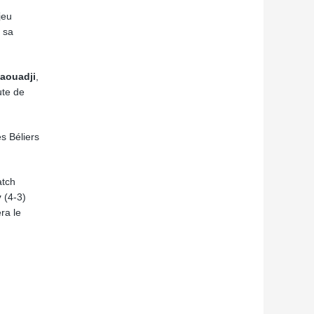
jeu
 sa
Daouadji
,
ute de
es Béliers
atch
y
(4-3)
ra le