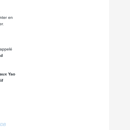
5
nter en
er.
 appelé
ad
Raux Yao
if
3jDB