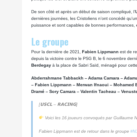
De son côté et après un début de saison compliqué, l’
dernières journées, les Cristoliens n’ont concédé qu’
puissance et sont capables de bonnes performances, en
Le groupe
Pour la dernière de 2021,
Fabien Lippmann
est de re
depuis la victoire contre le PSG B, le 6 novembre der
Berdegay
à la place de Sabri Saïd, ménagé pour cette
Abderrahmane Tabbackh – Adama Camara – Adama N
– Fabien Lippmann – Merwan Ifnaoui – Mohamed El 
Dramé – Sory Camara – Valentin Tacheau – Venust
[𝗨𝗦𝗖𝗟 – 𝗥𝗔𝗖𝗜𝗡𝗚]
Voici les 16 joueurs convoqués par Guillaume Nor
Fabien Lippmann est de retour dans le groupe
#N