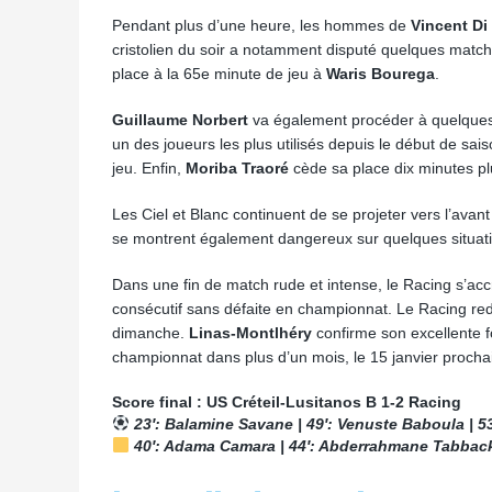
Pendant plus d’une heure, les hommes de
Vincent Di
cristolien du soir a notamment disputé quelques match
place à la 65e minute de jeu à
Waris Bourega
.
Guillaume Norbert
va également procéder à quelques
un des joueurs les plus utilisés depuis le début de sai
jeu. Enfin,
Moriba Traoré
cède sa place dix minutes pl
Les Ciel et Blanc continuent de se projeter vers l’avant 
se montrent également dangereux sur quelques situat
Dans une fin de match rude et intense, le Racing s’ac
consécutif sans défaite en championnat. Le Racing re
dimanche.
Linas-Montlhéry
confirme son excellente f
championnat dans plus d’un mois, le 15 janvier procha
Score final : US Créteil-Lusitanos B 1-2 Racing
23′: Balamine Savane | 49′: Venuste Baboula | 5
40′: Adama Camara | 44′: Abderrahmane Tabback