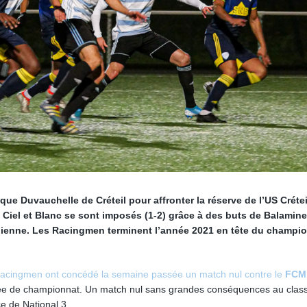
ue Duvauchelle de Créteil pour affronter la réserve de l’US Crétei
 Ciel et Blanc se sont imposés (1-2) grâce à des buts de Balamin
olienne. Les Racingmen terminent l’année 2021 en tête du champi
Racingmen ont concédé la semaine passée un match nul contre le
FCM
rnée de championnat. Un match nul sans grandes conséquences au cla
ce de National 3.