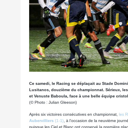
Ce samedi, le Racing se déplaçait au Stade Dominiq
Lusitanos, douzième du championnat. Sérieux, les
et Venuste Baboula, face à une belle équipe crist
(© Photo : Julian Gleeson)
Après six victoires consécutives en championnat,
les 
Aubervilliers
(1-1)
, à l’occasion de la neuvième jou
puisque les Ciel et Blanc ont conservé la première pla