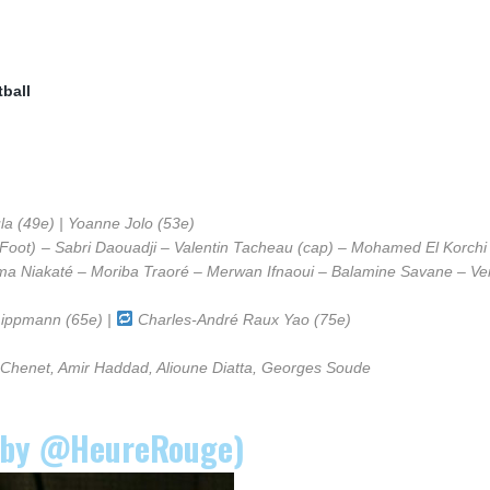
ball
a (49e) | Yoanne Jolo (53e)
uFoot)
– Sabri Daouadji – Valentin Tacheau (cap) – Mohamed El Korchi
Niakaté – Moriba Traoré – Merwan Ifnaoui – Balamine Savane – Ve
ippmann (65e) |
Charles-André Raux Yao (75e)
 Chenet, Amir Haddad, Alioune Diatta, Georges Soude
(by @HeureRouge)