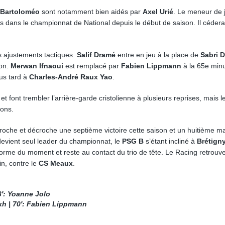
 Bartoloméo
sont notamment bien aidés par
Axel Urié
. Le meneur de 
s dans le championnat de National depuis le début de saison. Il cédera
 ajustements tactiques.
Salif Dramé
entre en jeu à la place de
Sabri 
son.
Merwan Ifnaoui
est remplacé par
Fabien Lippmann
à la 65e min
us tard à
Charles-André Raux Yao
.
et font trembler l’arrière-garde cristolienne à plusieurs reprises, mais l
ions.
croche et décroche une septième victoire cette saison et un huitième m
devient seul leader du championnat, le
PSG B
s’étant incliné à
Brétign
orme du moment et reste au contact du trio de tête. Le Racing retrouve
in, contre le
CS Meaux
.
3′: Yoanne Jolo
h | 70′: Fabien Lippmann