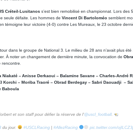
US Créteil-Lusitanos
s’est bien remobilisé en championnat. Lors des 
une seule défaite. Les hommes de
Vincent Di Bartoloméo
semblent mo
 témoigne leur victoire (4-0) contre Les Mureaux, le 23 octobre derni
tour dans le groupe de National 3. Le milieu de 28 ans n’avait plus été
nier. À noter un changement de dernière minute, la convocation de
Obr
 rencontre.
iakaté – Anisse Derkaoui – Balamine Savane – Charles-André 
Korchi – Moriba Traoré – Obrad Berdegay – Sabri Daouadji – Sal
e Baboula
bert et son staff pour défier la réserve de l'
@uscl_football
.
3
du jour.
#USCLRacing
|
#AllezRacing
pic.twitter.com/ojILCZ