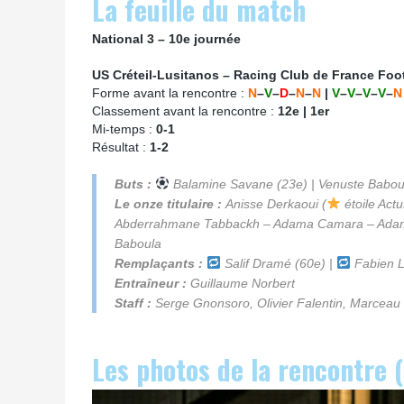
La feuille du match
National 3 – 10e journée
US Créteil-Lusitanos – Racing Club de France Foot
Forme avant la rencontre :
N
–
V
–
D
–
N
–
N
|
V
–
V
–
V
–
V
–
N
Classement avant la rencontre :
12e | 1er
Mi-temps :
0-1
Résultat :
1-2
Buts :
Balamine Savane (23e) | Venuste Baboul
Le onze titulaire :
Anisse Derkaoui
(
étoile Act
Abderrahmane Tabbackh – Adama Camara – Adama 
Baboula
Remplaçants :
Salif Dramé (60e) |
Fabien L
Entraîneur :
Guillaume Norbert
Staff :
Serge Gnonsoro, Olivier Falentin, Marceau
Les photos de la rencontre