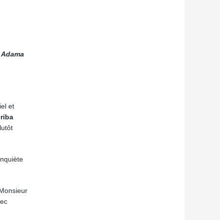
– Adama
el et
riba
lutôt
inquiète
 Monsieur
vec