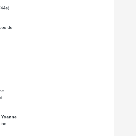
(44e)
 peu de
pe
nt
.
Yoanne
aine