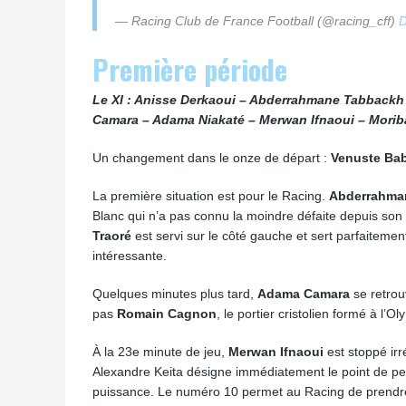
— Racing Club de France Football (@racing_cff)
D
Première période
Le XI : Anisse Derkaoui – Abderrahmane Tabbackh 
Camara – Adama Niakaté – Merwan Ifnaoui – Morib
Un changement dans le onze de départ :
Venuste Ba
La première situation est pour le Racing.
Abderrahma
Blanc qui n’a pas connu la moindre défaite depuis son 
Traoré
est servi sur le côté gauche et sert parfaiteme
intéressante.
Quelques minutes plus tard,
Adama Camara
se retrou
pas
Romain Cagnon
, le portier cristolien formé à l’
À la 23e minute de jeu,
Merwan Ifnaoui
est stoppé ir
Alexandre Keita désigne immédiatement le point de pe
puissance. Le numéro 10 permet au Racing de prendre l