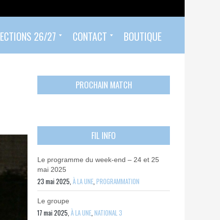
ECTIONS 26/27
CONTACT
BOUTIQUE
Prendre un rendez-vous
Envoyer mon PASS 92 ET/OU MON PASS SPORT
Contactez-nous
PROCHAIN MATCH
FIL INFO
Le programme du week-end – 24 et 25
mai 2025
23 mai 2025,
À LA UNE
,
PROGRAMMATION
Le groupe
17 mai 2025,
À LA UNE
,
NATIONAL 3