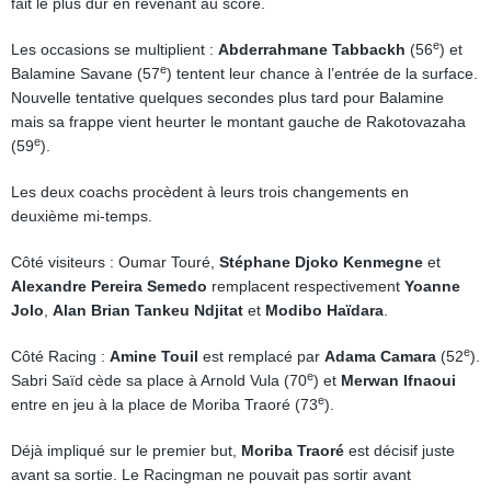
fait le plus dur en revenant au score.
e
Les occasions se multiplient :
Abderrahmane Tabbackh
(56
) et
e
Balamine Savane (57
) tentent leur chance à l’entrée de la surface.
Nouvelle tentative quelques secondes plus tard pour Balamine
mais sa frappe vient heurter le montant gauche de Rakotovazaha
e
(59
).
Les deux coachs procèdent à leurs trois changements en
deuxième mi-temps.
Côté visiteurs : Oumar Touré,
Stéphane Djoko Kenmegne
et
Alexandre Pereira Semedo
remplacent respectivement
Yoanne
Jolo
,
Alan Brian Tankeu Ndjitat
et
Modibo Haïdara
.
e
Côté Racing :
Amine Touil
est remplacé par
Adama Camara
(52
).
e
Sabri Saïd cède sa place à Arnold Vula (70
) et
Merwan Ifnaoui
e
entre en jeu à la place de Moriba Traoré (73
).
Déjà impliqué sur le premier but,
Moriba Traoré
est décisif juste
avant sa sortie. Le Racingman ne pouvait pas sortir avant