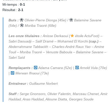
Mi-temps :
0-1
Résultat :
2-1
Buts :
Olivier-Pierre Dionga (45e) /
Balamine Savane
(54e) /
Moriba Traoré (68e)
Les onze titulaires :
Anisse Derkaoui
(
étoile ActuFoot)
–
Sabri Daouadji
–
Salif Dramé – Mohamed El Korchi
(cap.)
–
Abderrahmane Tabbackh – Charles-André Raux Yao – Amine
Touil – Moriba Traoré – Venuste Baboula – Balamine Savane –
Sabri Saïd
Remplaçants :
Adama Camara (52e) |
Arnold Vula (70e)
|
Merwan Ifnaoui (73e)
Entraîneur :
Guillaume Norbert
Staff :
Serge Gnonsoro, Olivier Falentin, Marceau Chenet, Amir
Haddad, Anas Haddad, Alioune Diatta, Georges Soude