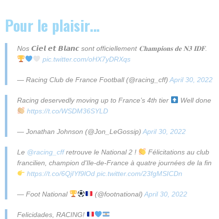
Pour le plaisir…
Nos 𝘾𝙞𝙚𝙡 𝙚𝙩 𝘽𝙡𝙖𝙣𝙘 sont officiellement 𝐂𝐡𝐚𝐦𝐩𝐢𝐨𝐧𝐬 𝐝𝐞 𝐍𝟑 𝐈𝐃𝐅.
pic.twitter.com/oHX7yDRXqs
— Racing Club de France Football (@racing_cff)
April 30, 2022
Racing deservedly moving up to France’s 4th tier
Well done
https://t.co/WSDM36SYLD
— Jonathan Johnson (@Jon_LeGossip)
April 30, 2022
Le
@racing_cff
retrouve le National 2 !
Félicitations au club
francilien, champion d'Ile-de-France à quatre journées de la fin
https://t.co/6QjIYf9lOd
pic.twitter.com/23fgMSICDn
— Foot National
(@footnational)
April 30, 2022
Felicidades, RACING!