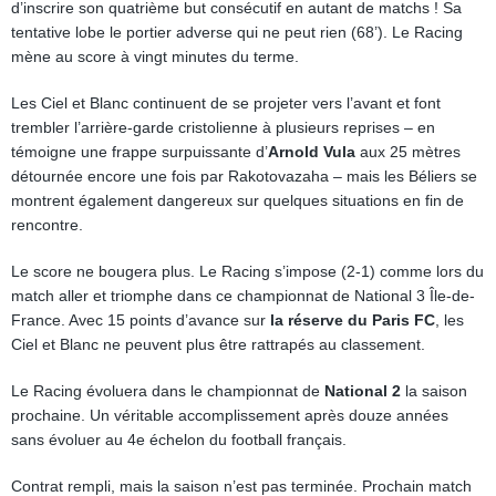
d’inscrire son quatrième but consécutif en autant de matchs ! Sa
tentative lobe le portier adverse qui ne peut rien (68’). Le Racing
mène au score à vingt minutes du terme.
Les Ciel et Blanc continuent de se projeter vers l’avant et font
trembler l’arrière-garde cristolienne à plusieurs reprises – en
témoigne une frappe surpuissante d’
Arnold Vula
aux 25 mètres
détournée encore une fois par Rakotovazaha – mais les Béliers se
montrent également dangereux sur quelques situations en fin de
rencontre.
Le score ne bougera plus. Le Racing s’impose (2-1) comme lors du
match aller et triomphe dans ce championnat de National 3 Île-de-
France. Avec 15 points d’avance sur
la réserve du Paris FC
, les
Ciel et Blanc ne peuvent plus être rattrapés au classement.
Le Racing évoluera dans le championnat de
National 2
la saison
prochaine. Un véritable accomplissement après douze années
sans évoluer au 4e échelon du football français.
Contrat rempli, mais la saison n’est pas terminée. Prochain match