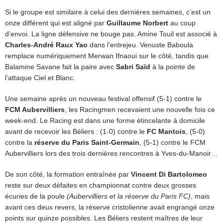
Si le groupe est similaire à celui des dernières semaines, c’est un
onze différent qui est aligné par
Guillaume Norbert
au coup
d’envoi. La ligne défensive ne bouge pas. Amine Touil est associé à
Charles-André Raux Yao
dans l’entrejeu. Venuste Baboula
remplace numériquement Merwan Ifnaoui sur le côté, tandis que
Balamine Savane fait la paire avec
Sabri Saïd
à la pointe de
l’attaque Ciel et Blanc.
Une semaine après un nouveau festival offensif (5-1) contre le
FCM Aubervilliers
, les Racingmen recevaient une nouvelle fois ce
week-end. Le Racing est dans une forme étincelante à domicile
avant de recevoir les Béliers : (1-0) contre le
FC Mantois
, (5-0)
contre la
réserve du Paris Saint-Germain
, (5-1) contre le FCM
Aubervilliers lors des trois dernières rencontres à Yves-du-Manoir…
De son côté, la formation entraînée par
Vincent Di Bartolomeo
reste sur deux défaites en championnat contre deux grosses
écuries de la poule
(Aubervilliers et la réserve du Paris FC)
, mais
avant ces deux revers, la réserve cristolienne avait engrangé onze
points sur quinze possibles. Les Béliers restent maîtres de leur