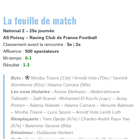
La feuille de match
National 2 – 25e journée
AS Poissy – Racing Club de France Football
Classement avant la rencontre :
5e
|
2e
Affluence :
500 spectateurs
Mi-temps :
0-1
Résultat :
1-3
Buts :
Moriba Traoré (13e) / Arnold Vula (70e) / Yannick
Mamilonne (81e) / Adama Camara (90e)
Les onze titulaires :
Anisse Derkaoui – Abderrahmane
Tabbakh – Salif Dramé –Mohamed El Korchi (cap.) – Jessy
Rotsen – Adama Niakaté – Adama Camara – Venuste Baboula
– Moriba Traoré – Luca Spurio – Arnold Vula Lamb Luth
Remplaçants :
Yves Djedje (67e) / Charles-André Raux Yao
(67e) / Balamine Savane (80e)
Entraîneur :
Guillaume Norbert