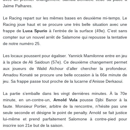
Jaime Palhares.
Le Racing repart sur les mêmes bases en deuxième mi-temps. Le
Racing joue haut et se procure une très belle situation avec une
frappe de
Luca Spurio
à l’entrée de la surface (49e). C’est sans
compter sur un nouvel arrêt de Salamone qui repousse la tentative
de notre numéro 25.
Les locaux poussent pour égaliser. Yannick Mamilonne entre en jeu
à la place de Ali Saidoun (57e). Ce deuxième changement permet
aux joueurs de Walid Aïchour d’aller chercher la profondeur.
Amadou Konaté se procure une belle occasion à la 66e minute de
jeu. Sa frappe passe tout proche de la lucarne d’Anisse Derkaoui.
La partie s’emballe dans les vingt dernières minutes. À la 70e
minute, en un-contre-un,
Arnold Vula
pousse Djibi Banor à la
faute. Monsieur Portier, arbitre de la rencontre, n’hésite pas une
seule seconde et désigne le point de penalty. Arnold se fait justice
lui-même et prend parfaitement Salomone à contre-pied pour
inscrire son 21e but de la saison.