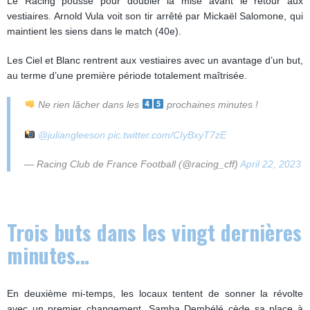
Le Racing pousse pour doubler la mise avant le retour aux
vestiaires. Arnold Vula voit son tir arrêté par Mickaël Salomone, qui
maintient les siens dans le match (40e).
Les Ciel et Blanc rentrent aux vestiaires avec un avantage d’un but,
au terme d’une première période totalement maîtrisée.
Ne rien lâcher dans les
prochaines minutes !
@juliangleeson
pic.twitter.com/CIyBxyT7zE
— Racing Club de France Football (@racing_cff)
April 22, 2023
Trois buts dans les vingt dernières
minutes…
En deuxième mi-temps, les locaux tentent de sonner la révolte
avec un premier changement. Samba Dembélé cède sa place à