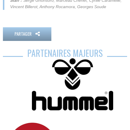
Staff :
Serge Gnonsoro, Marceau Chenet, Cyrille Caramelle,
Vincent Billerot, Anthony Rocamora, Georges Soude
PARTAGER
PARTENAIRES MAJEURS