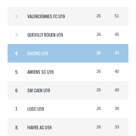
2.
VALENCIENNES FC U19
26
51
3.
QUEVILLY ROUEN U19
26
45
4
.
RACING U19
26
43
5.
AMIENS SC U19
26
40
6.
SM CAEN U19
26
40
7.
LOSC U19
26
38
8.
HAVRE AC U19
26
33