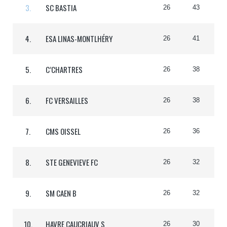
3.
SC BASTIA
26
43
4.
ESA LINAS-MONTLHÉRY
26
41
5.
C’CHARTRES
26
38
6.
FC VERSAILLES
26
38
7.
CMS OISSEL
26
36
8.
STE GENEVIEVE FC
26
32
9.
SM CAEN B
26
32
10.
HAVRE CAUCRIAUV S
26
30