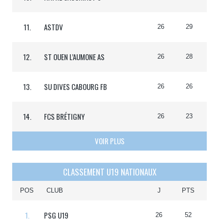
11.
ASTDV
26
29
12.
ST OUEN L’AUMONE AS
26
28
13.
SU DIVES CABOURG FB
26
26
14.
FCS BRÉTIGNY
26
23
VOIR PLUS
CLASSEMENT U19 NATIONAUX
POS
CLUB
J
PTS
1.
PSG U19
26
52