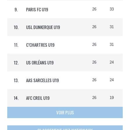
9.
PARIS FC U19
26
33
10.
USL DUNKERQUE U19
26
31
11.
C’CHARTRES U19
26
31
12.
US ORLÉANS U19
26
24
13.
AAS SARCELLES U19
26
24
14.
AFC CREIL U19
26
19
VOIR PLUS