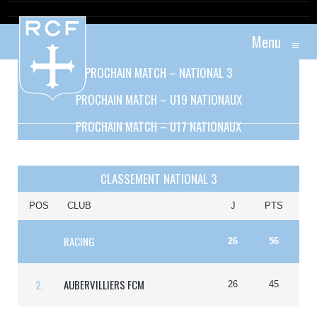
Menu
≡
PROCHAIN MATCH – NATIONAL 3
PROCHAIN MATCH – U19 NATIONAUX
PROCHAIN MATCH – U17 NATIONAUX
CLASSEMENT NATIONAL 3
POS
CLUB
J
PTS
1
.
RACING
26
56
2.
AUBERVILLIERS FCM
26
45