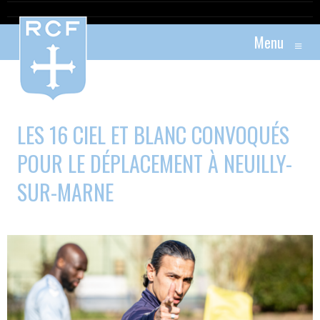
Menu
≡
LES 16 CIEL ET BLANC CONVOQUÉS
POUR LE DÉPLACEMENT À NEUILLY-
SUR-MARNE