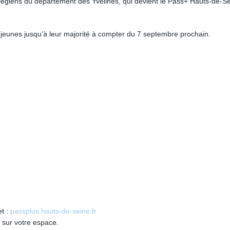
llégiens du département des Yvelines, qui devient le Pass+ Hauts-de-Se
jeunes jusqu’à leur majorité à compter du 7 septembre prochain.
et :
passplus.hauts-de-seine.fr
s sur votre espace.