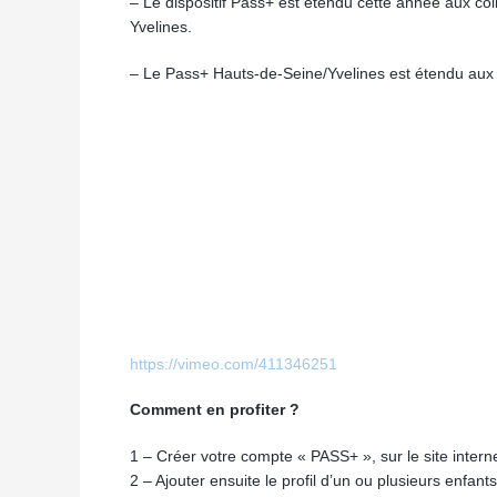
– Le dispositif Pass+ est étendu cette année aux co
Yvelines.
– Le Pass+ Hauts-de-Seine/Yvelines est étendu aux 
https://vimeo.com/411346251
Comment en profiter ?
1 – Créer votre compte « PASS+ », sur le site intern
2 – Ajouter ensuite le profil d’un ou plusieurs enfant