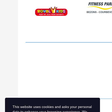
This website uses cookies and asks your personal
data to enhance your browsing experience. We