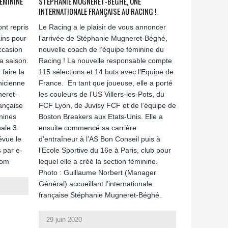
FÉMININE
STEPHANIE MUGNERET-BÉGHÉ, UNE
INTERNATIONALE FRANÇAISE AU RACING !
nt repris
Le Racing a le plaisir de vous annoncer
ains pour
l’arrivée de Stéphanie Mugneret-Béghé,
ccasion
nouvelle coach de l’équipe féminine du
a saison.
Racing ! La nouvelle responsable compte
faire la
115 sélections et 14 buts avec l’Equipe de
nicienne
France. En tant que joueuse, elle a porté
neret-
les couleurs de l’US Villers-les-Pots, du
ançaise
FCF Lyon, de Juvisy FCF et de l’équipe de
inines
Boston Breakers aux Etats-Unis. Elle a
ale 3.
ensuite commencé sa carrière
évue le
d’entraîneur à l’AS Bon Conseil puis à
 par e-
l’Ecole Sportive du 16e à Paris, club pour
com
lequel elle a créé la section féminine.
Photo : Guillaume Norbert (Manager
Général) accueillant l’internationale
française Stéphanie Mugneret-Béghé.
29 juin 2020