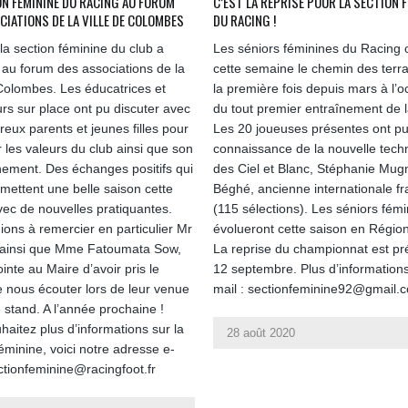
ON FÉMININE DU RACING AU FORUM
C’EST LA REPRISE POUR LA SECTION 
CIATIONS DE LA VILLE DE COLOMBES
DU RACING !
la section féminine du club a
Les séniors féminines du Racing o
é au forum des associations de la
cette semaine le chemin des terr
 Colombes. Les éducatrices et
la première fois depuis mars à l’o
rs sur place ont pu discuter avec
du tout premier entraînement de l
eux parents et jeunes filles pour
Les 20 joueuses présentes ont pu 
r les valeurs du club ainsi que son
connaissance de la nouvelle tech
nement. Des échanges positifs qui
des Ciel et Blanc, Stéphanie Mug
mettent une belle saison cette
Béghé, ancienne internationale fr
ec de nouvelles pratiquantes.
(115 sélections). Les séniors fém
ions à remercier en particulier Mr
évolueront cette saison en Région
 ainsi que Mme Fatoumata Sow,
La reprise du championnat est pr
inte au Maire d’avoir pris le
12 septembre. Plus d’informations
 nous écouter lors de leur venue
mail : sectionfeminine92@gmail.
 stand. A l’année prochaine !
haitez plus d’informations sur la
28 août 2020
éminine, voici notre adresse e-
ectionfeminine@racingfoot.fr