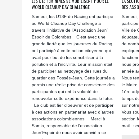
LES U13 FÉMININES SE MOBILISENT POUR LE
LA SECTI
WORLD CLEANUP DAY CHALLENGE
DES ASSO
Samedi, les U13F du Racing ont participé
Samedi, 
au World Cleanup Day Challenge à
particip
travers l’initiative de l’Association Jeun’
Ville de
Espoir de Colombes. C’est avec une
éducateu
grande fierté que les joueuses du Racing
de nombr
ont participé à cette action citoyenne qui
explique
avait pour but de les sensibiliser à la
fonction
pollution et à l’incivilité. Leur mission était
nous pro
de participer au nettoyage des rues du
année av
quartier des Fossés-Jean. Cette journée a
Nous ten
permis une réelle prise de conscience des
le Maire
participantes qui ont la volonté de
1ère adjo
renouveler cette expérience dans le futur.
temps de
Le club est fier d’oeuvrer et de participer
sur notre
à ces actions en partenariat avec d’autres
Vous sou
associations colombiennes. Merci à
section f
Samia, responsable de l’association
mail : s
Jeun’Espoir de nous avoir convié à ce