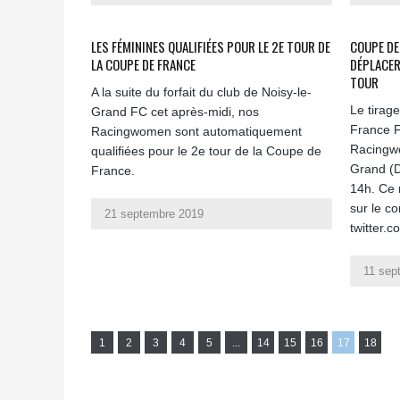
LES FÉMININES QUALIFIÉES POUR LE 2E TOUR DE
COUPE DE 
LA COUPE DE FRANCE
DÉPLACER
TOUR
A la suite du forfait du club de Noisy-le-
Le tirag
Grand FC cet après-midi, nos
France F
Racingwomen sont automatiquement
Racingwo
qualifiées pour le 2e tour de la Coupe de
Grand (D
France.
14h. Ce 
sur le c
21 septembre 2019
twitter.c
11 sep
1
2
3
4
5
...
14
15
16
17
18