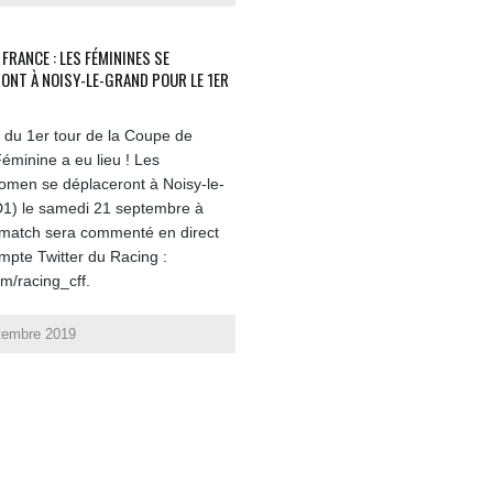
FRANCE : LES FÉMININES SE
ONT À NOISY-LE-GRAND POUR LE 1ER
e du 1er tour de la Coupe de
éminine a eu lieu ! Les
men se déplaceront à Noisy-le-
1) le samedi 21 septembre à
match sera commenté en direct
ompte Twitter du Racing :
om/racing_cff.
tembre 2019