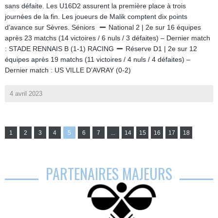
sans défaite. Les U16D2 assurent la première place à trois
journées de la fin. Les joueurs de Malik comptent dix points
d’avance sur Sèvres. Séniors
National 2 | 2e sur 16 équipes
après 23 matchs (14 victoires / 6 nuls / 3 défaites) – Dernier match
: STADE RENNAIS B (1-1) RACING
Réserve D1 | 2e sur 12
équipes après 19 matchs (11 victoires / 4 nuls / 4 défaites) –
Dernier match : US VILLE D’AVRAY (0-2)
4 avril 2023
1
2
3
4
5
6
7
...
14
15
16
17
18
PARTENAIRES MAJEURS