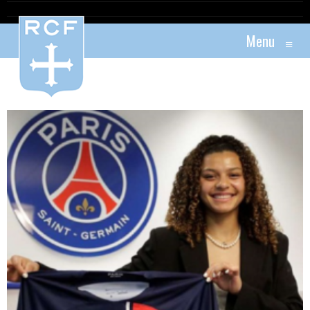
Menu
≡