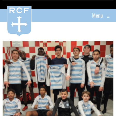
Menu
≡