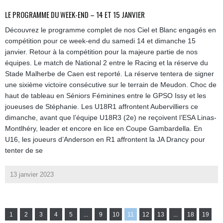
LE PROGRAMME DU WEEK-END – 14 ET 15 JANVIER
Découvrez le programme complet de nos Ciel et Blanc engagés en
compétition pour ce week-end du samedi 14 et dimanche 15
janvier. Retour à la compétition pour la majeure partie de nos
équipes. Le match de National 2 entre le Racing et la réserve du
Stade Malherbe de Caen est reporté. La réserve tentera de signer
une sixième victoire consécutive sur le terrain de Meudon. Choc de
haut de tableau en Séniors Féminines entre le GPSO Issy et les
joueuses de Stéphanie. Les U18R1 affrontent Aubervilliers ce
dimanche, avant que l’équipe U18R3 (2e) ne reçoivent l’ESA Linas-
Montlhéry, leader et encore en lice en Coupe Gambardella. En
U16, les joueurs d’Anderson en R1 affrontent la JA Drancy pour
tenter de se
13 janvier 2023
1
2
3
4
5
...
9
10
11
12
13
...
18
19