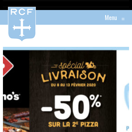
Menu
≡