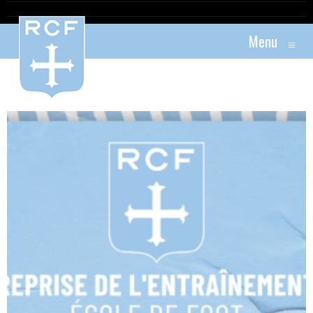
Menu
≡