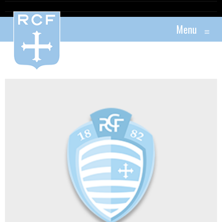
Menu
≡