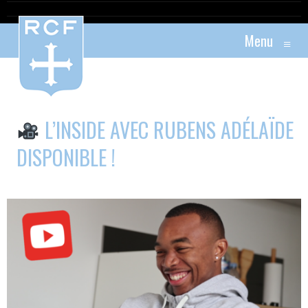
Menu
≡
L’INSIDE AVEC RUBENS ADÉLAÏDE
DISPONIBLE !