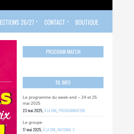
ECTIONS 26/27
CONTACT
BOUTIQUE
Prendre un rendez-vous
Envoyer mon PASS 92 ET/OU MON PASS SPORT
Contactez-nous
PROCHAIN MATCH
FIL INFO
Le programme du week-end – 24 et 25
mai 2025
23 mai 2025,
À LA UNE
,
PROGRAMMATION
Le groupe
17 mai 2025,
À LA UNE
,
NATIONAL 3