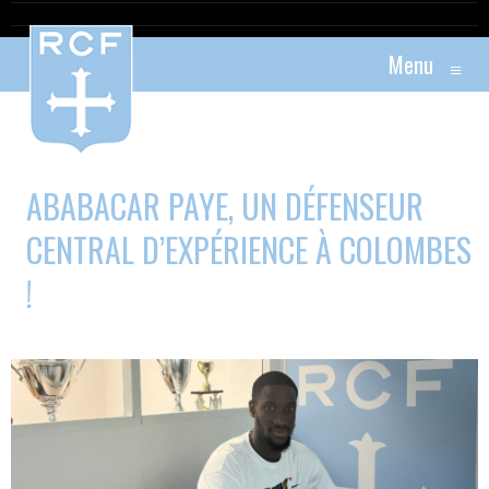
Menu
≡
ABABACAR PAYE, UN DÉFENSEUR
CENTRAL D’EXPÉRIENCE À COLOMBES
!