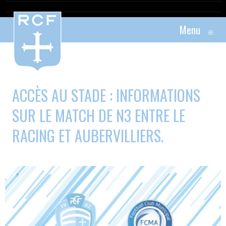
Menu
≡
ACCÈS AU STADE : INFORMATIONS
SUR LE MATCH DE N3 ENTRE LE
RACING ET AUBERVILLIERS.