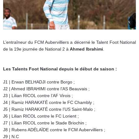
L’entraîneur du FCM Aubervilliers
a décerné le Talent Foot National
de la 19e journée de National 2
à
Ahmed Ibrahimi
.
Les Talents Foot National depuis le début de saison :
J1 | Erwan BELHADJI contre Borgo ;
J2 | Ahmed IBRAHIMI contre l’AS Beauvais ;
J3 | Lilian RICOL contre l’AF Virois ;
J4 | Ramiz HARAKATÉ contre le FC Chambly ;
J5 | Ramiz HARAKATÉ contre l’US Saint-Malo ;
J6 | Lilian RICOL contre le FC Lorient ;
J7 | Lilian RICOL contre le Stade Briochin ;
J8 | Rubens ADÉLAÏDE contre le FCM Aubervilliers ;
J9 | N.C