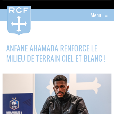
Menu
≡
ANFANE AHAMADA RENFORCE LE
MILIEU DE TERRAIN CIEL ET BLANC !