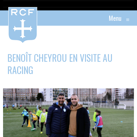
Menu
≡
BENOÎT CHEYROU EN VISITE AU
RACING