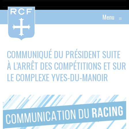
Menu
≡
COMMUNIQUÉ DU PRÉSIDENT SUITE
À L’ARRÊT DES COMPÉTITIONS ET SUR
LE COMPLEXE YVES-DU-MANOIR