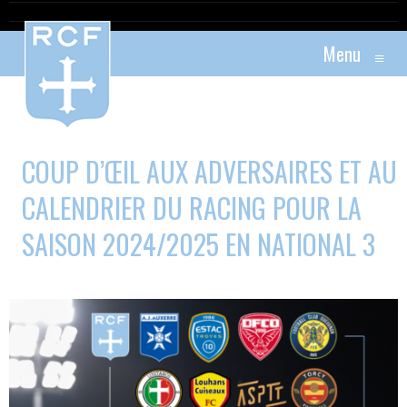
Menu
≡
COUP D’ŒIL AUX ADVERSAIRES ET AU
CALENDRIER DU RACING POUR LA
SAISON 2024/2025 EN NATIONAL 3