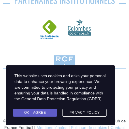
PARTENAIRES INSTITUTIONNELS
This website uses cookies and asks your personal
data to enhance your browsing experience. We
are committed to protecting your privacy and
ensuring your data is handled in compliance with
the
General Data Protection Regulation (GDPR)
.
OK, I AGREE
PRIVACY POLICY
© 2023 Racing Club de France Football | Création : Racing Club de
France Football |
Mentions légales
|
Politique de cookies
|
Contact