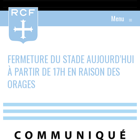
Menu
≡
FERMETURE DU STADE AUJOURD’HUI
À PARTIR DE 17H EN RAISON DES
ORAGES