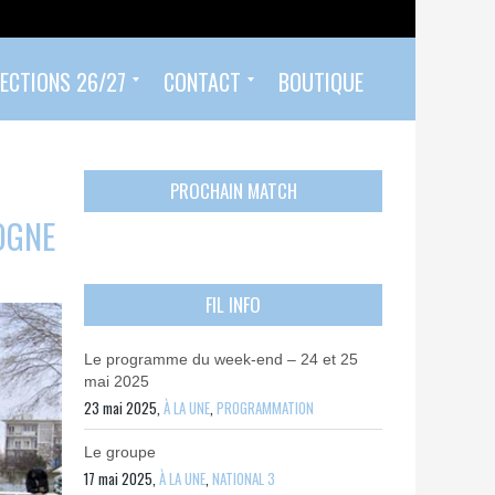
ECTIONS 26/27
CONTACT
BOUTIQUE
Prendre un rendez-vous
Envoyer mon PASS 92 ET/OU MON PASS SPORT
Contactez-nous
PROCHAIN MATCH
OGNE
FIL INFO
Le programme du week-end – 24 et 25
mai 2025
23 mai 2025,
À LA UNE
,
PROGRAMMATION
Le groupe
17 mai 2025,
À LA UNE
,
NATIONAL 3