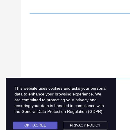
This website uses cookies and asks your personal
data to enhance your browsing experience. We
are committed to protecting your privacy and
ensuring your data is handled in compliance with
the
General Data Protection Regulation (GDPR)
.
OK, I AGREE
PRIVACY POLICY