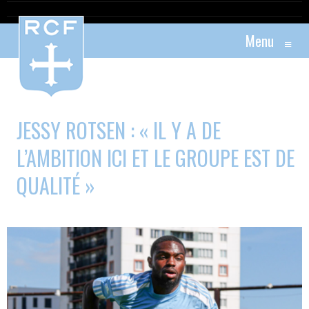
Menu
≡
JESSY ROTSEN : « IL Y A DE
L’AMBITION ICI ET LE GROUPE EST DE
QUALITÉ »