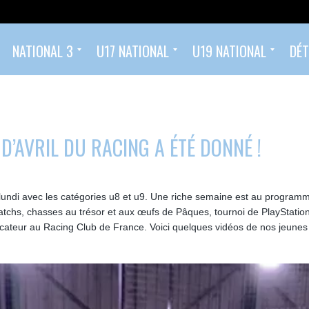
NATIONAL 3
U17 NATIONAL
U19 NATIONAL
DÉT
Classement
Calendrier et Résultats
Effectif
Calendrier et résultats U17 National
Classement U17 Nationaux 2025/2026
Calendrier et résultats U19 National
Classement U19 Nationaux 2025/2026
Ecole de Football (2022 – 2014)
Foot compétition (à partir de U14 – 2013)
D’AVRIL DU RACING A ÉTÉ DONNÉ !
lundi avec les catégories u8 et u9. Une riche semaine est au program
atchs, chasses au trésor et aux œufs de Pâques, tournoi de PlayStation
teur au Racing Club de France. Voici quelques vidéos de nos jeunes 