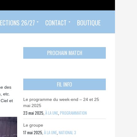
ECTIONS 26/27
CONTACT
BOUTIQUE
Prendre un rendez-vous
Envoyer mon PASS 92 ET/OU MON PASS SPORT
Contactez-nous
PROCHAIN MATCH
FIL INFO
me des
, etc.
Le programme du week-end – 24 et 25
Ciel et
mai 2025
23 mai 2025,
À LA UNE
,
PROGRAMMATION
Le groupe
17 mai 2025,
À LA UNE
,
NATIONAL 3