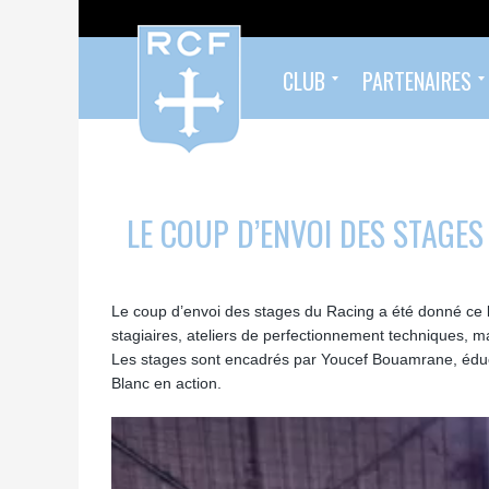
CLUB
PARTENAIRES
Formés au Racing
Sympathisants du Racing
Infos pratiques
Organigramme
Palmarès
Histoire
Devenez partenaire !
Nos partenaires
LE COUP D’ENVOI DES STAGES 
Le coup d’envoi des stages du Racing a été donné ce 
stagiaires, ateliers de perfectionnement techniques, m
Les stages sont encadrés par Youcef Bouamrane, éduca
Blanc en action.